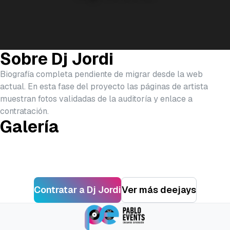
Sobre
Dj Jordi
Biografía completa pendiente de migrar desde la web
actual. En esta fase del proyecto las páginas de artista
muestran fotos validadas de la auditoría y enlace a
contratación.
Galería
Contratar a
Dj Jordi
Ver más
deejays