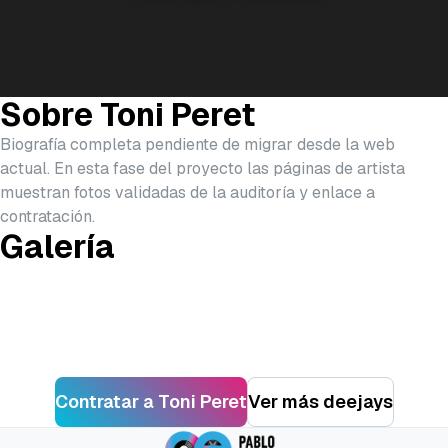
Sobre
Toni Peret
Biografía completa pendiente de migrar desde la web
actual. En esta fase del proyecto las páginas de artista
muestran fotos validadas de la auditoría y enlace a
contratación.
Galería
Contratar a
Toni Peret
Ver más
deejays