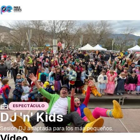
ESPECTÁCULO
DJ 'n' Kids
Sesión DJ adaptada para los más pequeños.
Vídeo