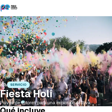
SERVICIO
Fiesta Holi
Polvos de colores para una explosión festiva.
Qué incluye